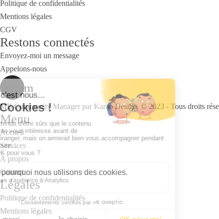
Politique de confidentialités
Portfolio Slider Horizon
Gallery Horizontal
B
Mentions légales
Portfolio Slice Slider
Video Grid
B
CGV
Single Portfolio
Courses
Blog
Video Grid No Space
B
Restons connectés
cebook
Twitter
Linkedin
Instagram
Envoyez-moi un message
Appelons-nous
stagram
MB Community Manager par Karao Design. © 2023 - Tous droits rése
Menu
Accueil
Services
À propos
Contact
Légales
Politique de confidentialités
Mentions légales